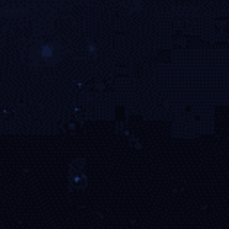
岁生日快
夺冠20周
2026-06-14
2026-06
联系我们
嘉兴市南湖区广益路168号
support@sharingmycrayons.com
载