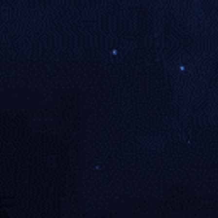
上一篇：
布克强调努力的重要性称狄龙数据…
热门推荐
哈登抢七战绩不佳难掩昔
詹姆斯生涯G