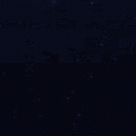
-12
金年会在线
金年会在线官方网站【KY1.AC】官网认证:手机版、app下
、登录入口、官方网站、网页版、平台、网址、地址、注
册、娱乐，金年会在线(中国)官方网站欢迎大家选择真正的
官方通道，同时我们提供全天候7x24小时在线服务，第一
时间处理各类问题，正规集团平台有保障，欢迎体验！
© 2026 金年会在线 版权所有 · 保留所有权利