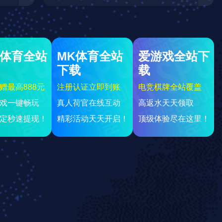
争取更好的季后赛成绩。他们认为，通过交
产。作为一支正在重建或者调整阵容的球
保他们能够在未来拥有更强大的阵容。
量的年轻天赋，而伊森则是其中的一员。尽
有时候放弃一些有潜力的年轻球员，可以换
队整体实力。
是76人为实现更大目标而采取的一项策
更是为了长远的发展规划。
状态让他成为了不少球队关注的对象。他不