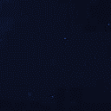
4表现回顾圆
祝控卫之神克里斯保罗41
奥尼尔韦