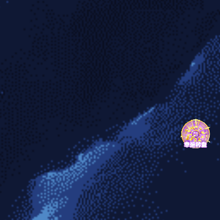
，这些都使得他在联盟中具备一定的市场价
化地发挥他的商业价值。
睐，尤其是在重建阶段，许多球队愿意为这
过程中，76人希望能够借助伊森吸引到更
样的代价持保留态度，使得这笔交易变得复
值就显得尤为重要，也正是这种不确定性最
次讨论中的关键人物。他在场上的表现以及
于是否应该继续追求该笔交易产生了犹豫。
前锋，对于76人的战术体系具有重要作