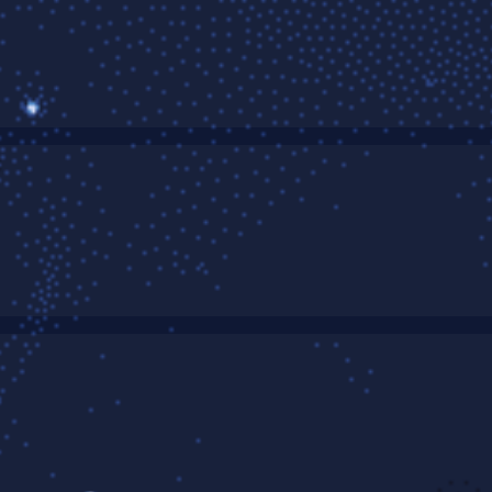
在NBA交易市场上，球队的决策往往充满变数。
至休斯敦火箭队，但由于麦凯恩的关键因素，这
析这一事件，包括76人的交易意图、伊森的潜力
火箭的反应和后续策略。通过对这些方面的深入