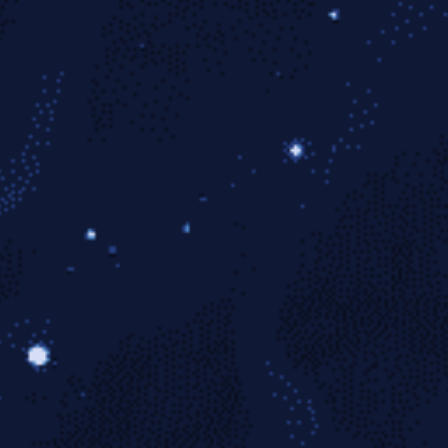
仅具备出色的运动能力，还拥有良好的篮球智商
值。有鉴于此，76人希望通过此次交易能够最大
与此同时，考虑到当前联盟对于年轻球员愈发青
样的潜力股付出较高代价。因此，在与火箭队谈判
多有实力、更符合其战术体系的新援。
然而，在双方谈判中，对方对于伊森是否值得这
杂。这种情况下，如何评估一个年轻球员真实价
终导致了交易未能顺利达成。
3、麦凯恩在交易中的影响
作为一个不可忽视的因素，麦凯恩无疑成为了此
与其他核心球员之间的配合程度，使得管理层对
麦凯恩作为一名有着稳定表现和经验丰富背景的小