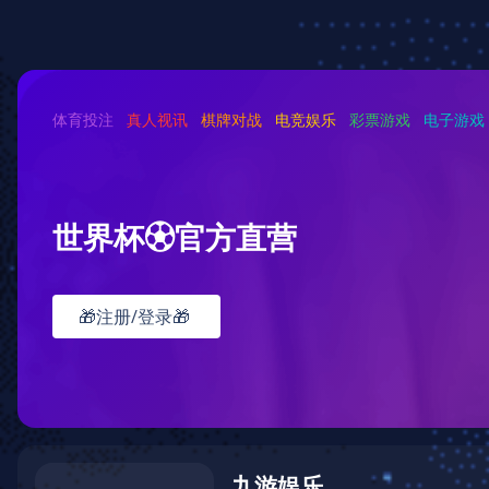
立即注册
金年会在线
官网 · 
平台
金年会在线 OFFICIAL WEBSITE
自2022年创立以来，
金年会在线
致力于为用户提
LPL在内的热门赛事直播与数据服务，广受用户