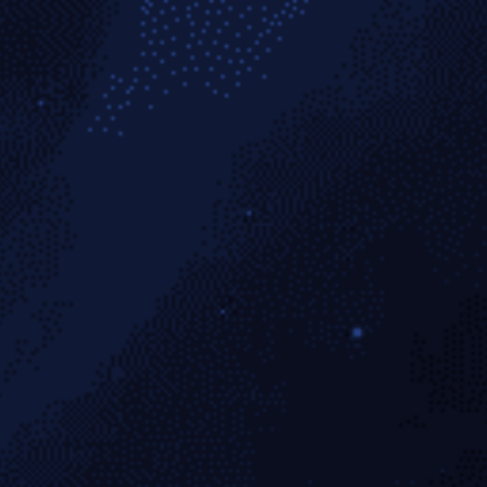
机会的新秀，希望能够尽快填补因未能成功引入
经过深思熟虑后，他们决定保持耐心，并观察接
执行能力，将帮助他们进一步完善阵容，为未来
总结：
综上所述，此次费城76人与休斯敦火箭之间关于
境中的矛盾和挑战，同时也凸显出NBA交易市场
清自己发展方向，并做出及时有效决策，以适应
最后，无论是对于76人还是火箭来说，每一次交
训，它们将在未来制定更加合理且具有前瞻性的
一场关于选手的数据博弈，更关乎于团队未来的