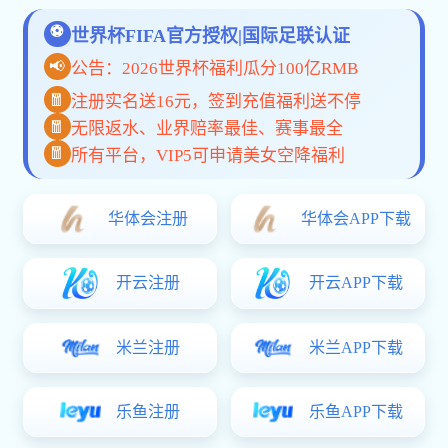
首页
/
体育热点
/ 正文