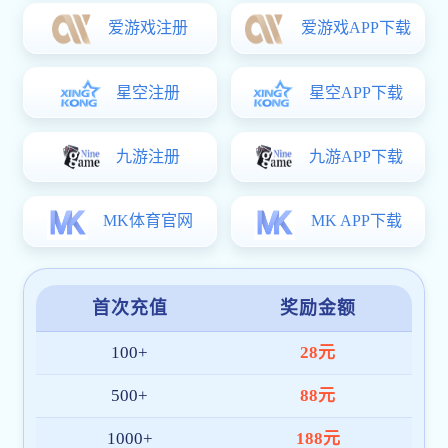
2026-06-30 00:16
29 次阅读
蒙哥马利强调克服困难的重要性以保持胜
利势头和团队凝聚力
在现代社会中，团队的成功与否往往取决于其成员在
面对困难时的表现。蒙哥马利作为著名的军事指挥
官，他强调了克服困难的重要性，以保持胜利势头和
团队凝聚力。本文将从四个方面探讨这一主题：首
先，克服困难是个人成长的关键；其次，克服困难能
够增强团队凝聚力；再次，应对挑战能保持胜利势
头；最后，从历史中汲取经验教训，对未来的发展至