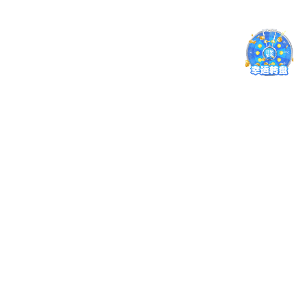
个人都意识到自己是团队不可或缺的一部分，有助于
进一步提升士气和协作效率。
同时，通过共同克服困难，团队成员之间会建立起更
深厚的人际关系。这种良好的关系不仅可以应对当前
的问题，还为未来可能出现的新挑战奠定基础。因
此，加强团队凝聚力对于实现长期目标至关重要。
3、保持胜利势头的重要性
在竞争激烈的环境中，保持胜利势头往往决定着一个
组织或企业是否能够持续发展。蒙哥马利认为，一旦
取得初步成绩，就要善于总结经验，并继续迎接新的
挑战，以此来延续这个势头。
与此同时，面对新的障碍时，如果能够迅速采取措施
并战胜它们，将会进一步巩固已经取得的成果。这种