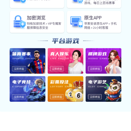
此外，在克服困难的过程中，人们也能够培养坚韧不
拔的精神品质。这种品质使得他们在未来面临其他挑
战时，更加从容不迫，不易轻言放弃。因此，克服困
难无疑是促进个人全面发展的重要途径。
2、强化团队凝聚力
对于任何一个团队来说，凝聚力都是成功的重要因
素。在面对共同挑战时，成员之间相互支持、共同努
力，可以显著增强团队内部的信任感和合作精神。蒙
哥马利强调，在艰难时期，团队成员需团结一致，共
同迎接挑战。
当团队中的每一位成员都积极参与到解决问题的过程
中时，可以形成一种强烈的归属感。这种归属感让每