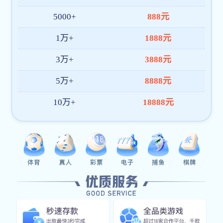
关重要。通过这四个方面的分析，我们可以更深刻地
理解蒙哥马利所传达的信息，以及在实际工作和生活
中如何运用这些理念。
1、克服困难促进个人成长
每个人在生活中都会遇到各种各样的挑战和困难，这
些经历实际上是个人成长的重要组成部分。当一个人
面对困境时，他们需要寻找解决问题的方法，这不仅
锻炼了他们的思维能力，也提高了他们应对复杂情况
的能力。
与此同时，克服困难还能够增强个人的自信心。当一
个人成功地战胜某个难题后，他们会更加相信自己的
能力，并愿意接受更多的挑战。这种积极向上的态度
不仅有助于个人职业发展，还有助于提升整体素质。