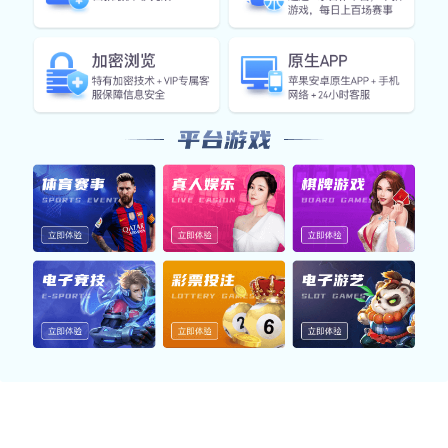
鲜血液提供更多机会。因此，对于一些表现平平或无
法适应球队战术要求的球员进行清洗，是一种必要且
合理的选择。通过这次转会，拜仁意图将资源更加集
中于能够为球队带来直接贡献的人选，从而提高整个
团队的竞技水平。
最后，从财务角度来看，出售两名球员也是为了平衡
财政预算。在如今公平竞赛原则日益严格的大环境
下，合理控制支出并增加收入成为许多俱乐部必须遵
循的重要原则。此次出售无疑可以为俱乐部带来可观
的资金，为未来其他引援打下基础。
2、金玟哉与伊藤洋辉表现回顾
金玟哉自加盟拜仁以来，一直展现出了不错的防守能
力，他在场上的冷静判断和果敢拼抢赢得了教练组和