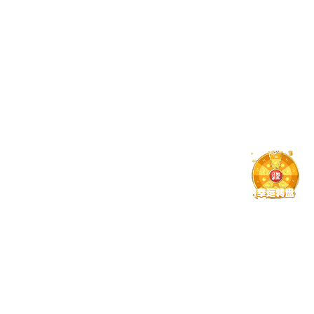
球迷们的一致认可。然而，由于伤病问题和竞争激
烈，他很难稳定地获得首发位置，这使得他的发挥受
到了一定限制。因此，在这样的情况下，将其出售也
成为了一种双赢选择。
另一方面，伊藤洋辉是一位年轻有为的新星，他在场
上充满活力，并拥有良好的技术能力。他以灵活多变
的位置感，在进攻及防守端都展现出了不俗表现。不
过，由于缺乏足够的大赛经验，他在关键时刻可能显
得略显稚嫩，因此被标价2000万欧元也反映出市场对
他未来潜力的一种期待。
综合来看，两位球员尽管各有优劣，但他们在拜仁的
发展受到制约，也让俱乐部不得不考虑做出调整，以
求更好地适应不断变化的联赛需求。