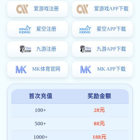
2026-07-07 14:59
40 次阅读
拜仁出售金玟哉与伊藤洋辉后者标价2000
万欧引发关注
近年来，欧洲足球转会市场的动态备受关注，其中拜
仁慕尼黑的转会策略更是引发了众多讨论。特别是拜
仁近期出售球员金玟哉与伊藤洋辉的决定，以及后者
标价2000万欧元的消息，成为媒体和球迷热议的焦
点。金玟哉作为一名实力派后卫，其离队不仅意味着
拜仁在防线上的调整，更是对球队整体战术布局的一
次重大考量。而伊藤洋辉的标价则显示了他在市场中