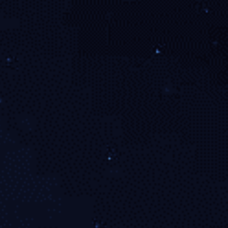
上绽放光彩。同时，希望大家能够积极转发
携手前行，为实现更高目标不懈努力！
下一篇：
意甲分析：拉齐奥主场迎来强势反弹