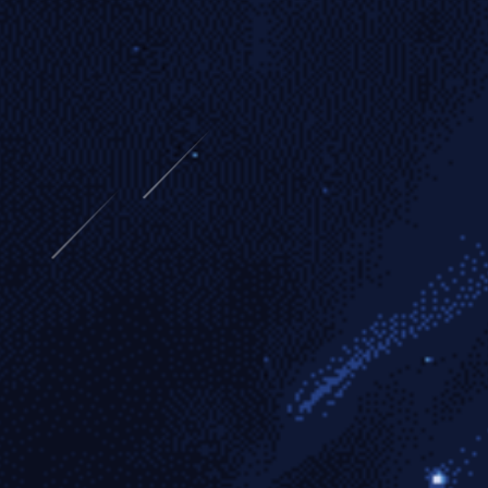
2026年度中国女篮赛事日历
发布欢迎大家积极转发与收
藏共同关注篮球盛事