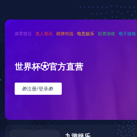
立即注册
金年会在线
官网 · 
平台
金年会在线 OFFICIAL WEBSITE
自2022年创立以来，
金年会在线
致力于为用户提
LPL在内的热门赛事直播与数据服务，广受用户