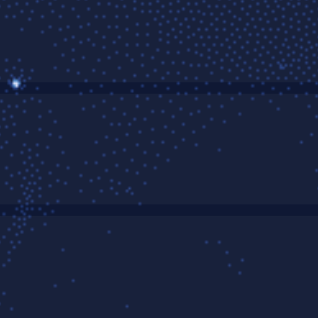
2026年度中国女篮赛事日历的发布，不仅标志
爱好者带来了期待与热情。这份赛事日历涵盖了
篮在竞技水平和社会影响力上的持续提升。通过
重要性，以及它对推动女篮发展、增强社会关注