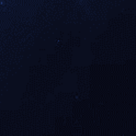
年的专项培训课程推出。这些课程不仅包括
保年轻运动员在全面发展的同时不失去对游
为未来输送更多顶尖人才奠定基础。
平的小球员都有机会展示自我，实现自己的
，让家长与孩子共同体验篮球之乐，从而形
员创造良好环境。
发布，不仅仅是一项简单的信息更新，它背后
发展，到增强社会对于女子篮球项目关注，
真思考的问题。同时，这也是一个呼唤全民
重要时刻，希望每个人都能行动起来，一起