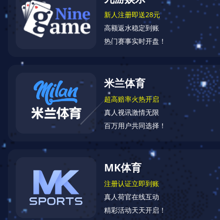
立即下载金年会在线APP
首页
/
体育热点
/ 正文