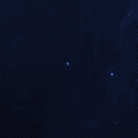
上一篇：
卡斯卡里诺分析萨拉赫对攻势足球…
热门推荐