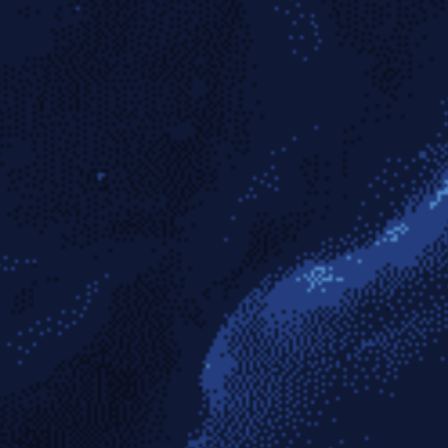
常被忽视，而如今，通过系统化、高规模化的赛
球，从而增强了整个社会对此领域发展的重视程
借助社交媒体等新兴传播工具，这些比赛可以迅
呈的比赛时，自然会产生观看和参与欲望，进而
动女性参与体育活动，并鼓励她们追求卓越。
与此同时，通过一些公益活动与宣传推广，可以
大型比赛期间组织相关讲座或沙龙，让专业人士
解，从而形成良性的生态圈。
4、促进青少年参与
青少年是未来发展的希望，而此次2026年度中
路明灯。一方面，通过青少年联赛及训练营等活
兴趣，提高他们团队合作能力和竞争意识。